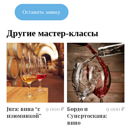
Оставить заявку
Другие мастер-классы
 ₽
Jura: вина “с
9 000 ₽
Бордо и
9 000 ₽
Бу
изюминкой”
Супертоскана:
ле
вино
де