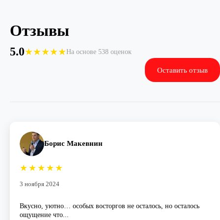
Отзывы
5.0
★
★
★
★
★
На основе 538 оценок
Оставить отзыв
Борис Макевнин
★
★
★
★
★
3 ноября 2024
Вкусно, уютно… особых восторгов не осталось, но осталось
ощущение что...