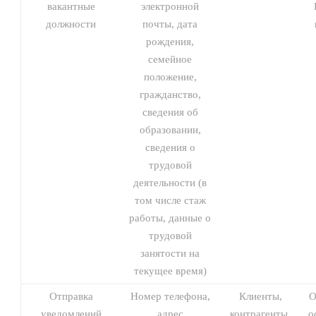
вакантные
электронной
должности
почты, дата
рождения,
семейное
положение,
гражданство,
сведения об
образовании,
сведения о
трудовой
деятельности (в
том числе стаж
работы, данные о
трудовой
занятости на
текущее время)
Отправка
Номер телефона,
Клиенты,
О
уведомлений
адрес
контрагенты,
о