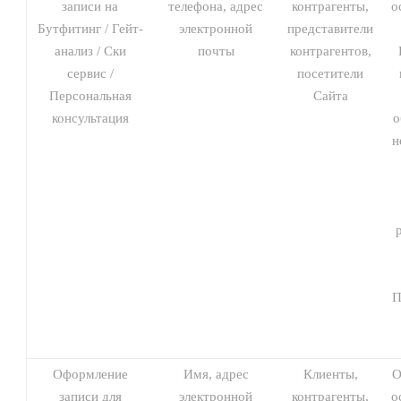
записи на
телефона, адрес
контрагенты,
о
Бутфитинг / Гейт-
электронной
представители
анализ / Ски
почты
контрагентов,
сервис /
посетители
Персональная
Сайта
консультация
о
н
П
Оформление
Имя, адрес
Клиенты,
О
записи для
электронной
контрагенты,
о