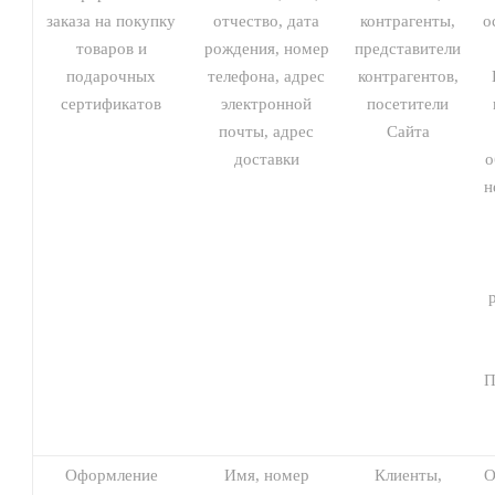
заказа на покупку
отчество, дата
контрагенты,
о
товаров и
рождения, номер
представители
подарочных
телефона, адрес
контрагентов,
сертификатов
электронной
посетители
почты, адрес
Сайта
доставки
о
н
П
Оформление
Имя, номер
Клиенты,
О