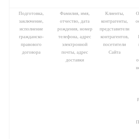
Подготовка,
Фамилия, имя,
Клиенты,
О
заключение,
отчество, дата
контрагенты,
о
исполнение
рождения, номер
представители
гражданско-
телефона, адрес
контрагентов,
правового
электронной
посетители
договора
почты, адрес
Сайта
доставки
о
н
П