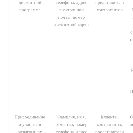
дисконтной
телефона, адрес
представители
программе
электронной
контрагентов
почты, номер
дисконтной карты
о
н
П
Присоединение
Фамилия, имя,
Клиенты,
О
и участие в
отчество, номер
контрагенты,
о
розыгрышах
телефона, адрес
представители