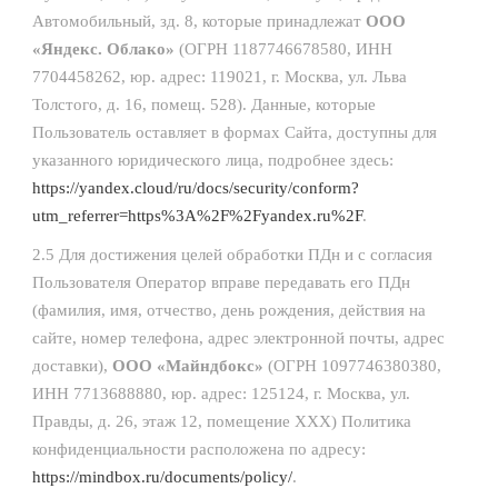
Автомобильный, зд. 8, которые принадлежат
ООО
«Яндекс. Облако»
(ОГРН 1187746678580, ИНН
7704458262, юр. адрес: 119021, г. Москва, ул. Льва
Толстого, д. 16, помещ. 528). Данные, которые
Пользователь оставляет в формах Сайта, доступны для
указанного юридического лица, подробнее здесь:
https://yandex.cloud/ru/docs/security/conform?
utm_referrer=https%3A%2F%2Fyandex.ru%2F
.
2.5 Для достижения целей обработки ПДн и с согласия
Пользователя Оператор вправе передавать его ПДн
(фамилия, имя, отчество, день рождения, действия на
сайте, номер телефона, адрес электронной почты, адрес
доставки),
ООО «Майндбокс»
(ОГРН 1097746380380,
ИНН 7713688880, юр. адрес: 125124, г. Москва, ул.
Правды, д. 26, этаж 12, помещение XXX) Политика
конфиденциальности расположена по адресу:
https://mindbox.ru/documents/policy/
.