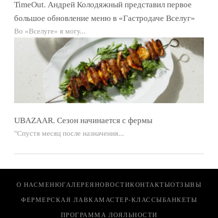
TimeOut. Андрей Колодяжный представил первое
большое обновление меню в «Гастродаче Вселуг»
Во «Вселуге» я могу...
UBAZAAR. Сезон начинается с фермы
"Спустя месяц после назначения...
О НАС
МЕНЮ
ГАЛЕРЕЯ
НОВОСТИ
КОНТАКТЫ
ОТЗЫВЫ
ФЕРМЕРСКАЯ ЛАВКА
МАСТЕР-КЛАССЫ
БАНКЕТЫ
ПРОГРАММА ЛОЯЛЬНОСТИ