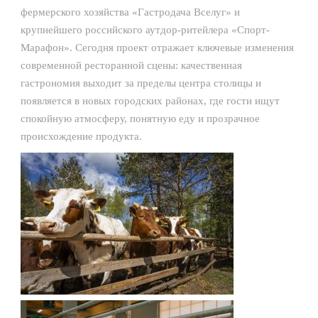
фермерского хозяйства «Гастродача Вселуг» и
крупнейшего российского аутдор-ритейлера «Спорт-
Марафон». Сегодня проект отражает ключевые изменения
современной ресторанной сцены: качественная
гастрономия выходит за пределы центра столицы и
появляется в новых городских районах, где гости ищут
спокойную атмосферу, понятную еду и прозрачное
происхождение продукта.