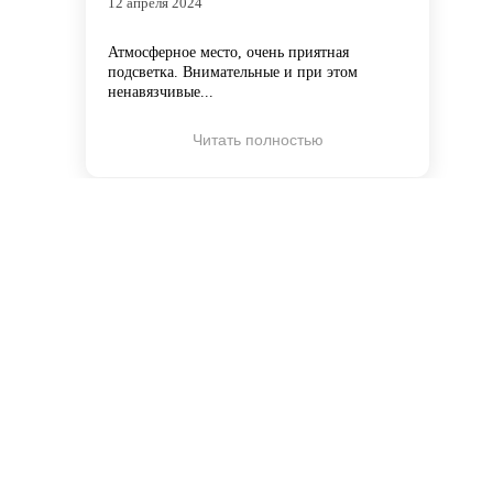
12 апреля 2024
Атмосферное место, очень приятная
подсветка. Внимательные и при этом
ненавязчивые...
Читать полностью
Антон Ш.
★
★
★
★
★
29 октября 2025
Через сайт этого гастро-магазина быстро
получил по заказу пакет груши...
Читать полностью