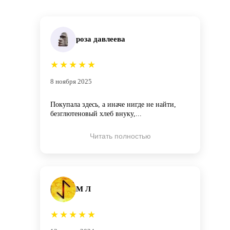
роза давлеева
★
★
★
★
★
8 ноября 2025
Покупала здесь, а иначе нигде не найти,
безглютеновый хлеб внуку,...
Читать полностью
М Л
★
★
★
★
★