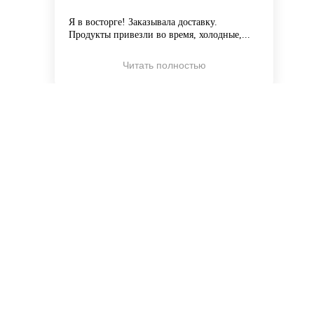
Я в восторге! Заказывала доставку.
Продукты привезли во время, холодные,...
Читать полностью
Антон К.
★
★
★
★
★
30 апреля 2025
Очень понравилось