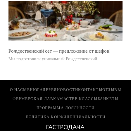
Рождественский сет — предложение от шефов!
Мы подготовили уникальный Рождественский...
О НАС
МЕНЮ
ГАЛЕРЕЯ
НОВОСТИ
КОНТАКТЫ
ОТЗЫВЫ
ФЕРМЕРСКАЯ ЛАВКА
МАСТЕР-КЛАССЫ
БАНКЕТЫ
ПРОГРАММА ЛОЯЛЬНОСТИ
ПОЛИТИКА КОНФИДЕНЦИАЛЬНОСТИ