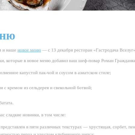
еню
м и наше
новое меню
— с 13 декабря ресторан «Гастродача Вселуг»
ски, которые в новое меню добавил наш шеф-повар Роман Гражданк
олненное капустой пак-чой и соусом в азиатском стиле;
и с кремом из сельдерея и свекольной ботвой;
батата.
с сладкие новинки, в том числе:
т представлен в пяти различных текстурах — хрустящая, сорбет, пе
антностью перца и хрустом клубничного чипса;