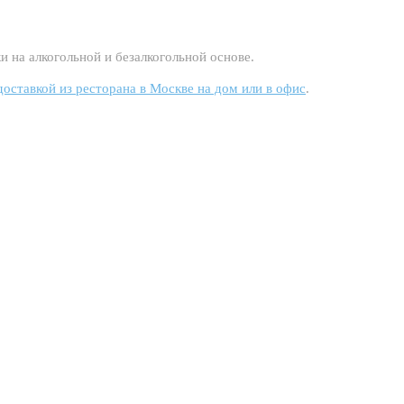
и на алкогольной и безалкогольной основе.
 доставкой из ресторана в Москве на дом или в офис
.