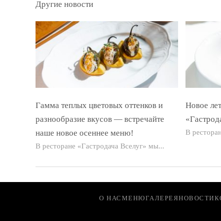
Другие новости
Гамма теплых цветовых оттенков и
Новое ле
разнообразие вкусов — встречайте
«Гастрод
наше новое осеннее меню!
В ресторан
В ресторане «Гастродача Вселуг» мы...
О НАС
МЕНЮ
ГАЛЕРЕЯ
НОВОСТИ
К