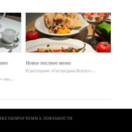
ннее
Новое постное меню
В ресторане «Гастродача Вселуг»...
» мы...
НКЕТЫ
ПРОГРАММА ЛОЯЛЬНОСТИ