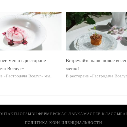
тнее меню в ресторане
Встречайте наше новое весе
ача Вселуг»
меню!
е «Гастродача Вселуг» мы...
В ресторане «Гастродача Вселуг
ОНТАКТЫ
ОТЗЫВЫ
ФЕРМЕРСКАЯ ЛАВКА
МАСТЕР-КЛАССЫ
БА
ПОЛИТИКА КОНФИДЕНЦИАЛЬНОСТИ