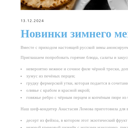
13.12.2024
Новинки зимнего м
Вместе с приходом настоящей русской зимы анонсируе
Приглашаем попробовать горячие блюда, салаты и заку
невероятно нежное и сочное филе чёрной трески, доп
хумус из печёных перцев;
грудку фермерской утки, которая подается в сочетани
оливье с крабом и красной икрой;
говяжье ребро с чёрным перцем и копчёным пюре из 
Наш шеф-кондитер Анастасия Ломова приготовила для ва
десерт из фейхоа, в котором этот экзотический фрук
нежный кремовый чизкейк с нотками мандарина, пик